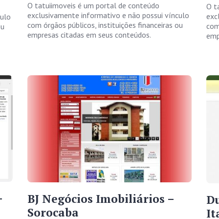
O tatuiimoveis é um portal de conteúdo
O t
exclusivamente informativo e não possui vínculo
exc
culo
com órgãos públicos, instituições financeiras ou
com
ou
empresas citadas em seus conteúdos.
emp
–
BJ Negócios Imobiliários –
Du
Sorocaba
It