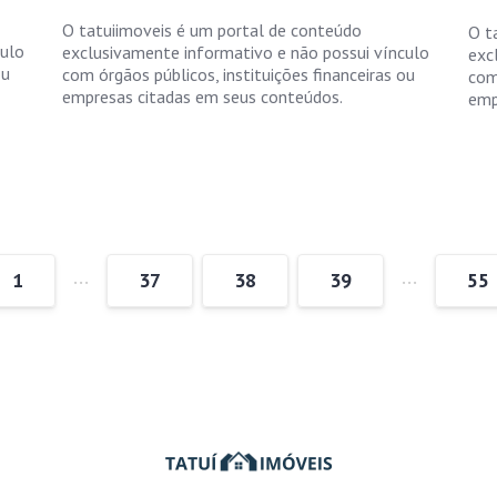
O tatuiimoveis é um portal de conteúdo
O t
culo
exclusivamente informativo e não possui vínculo
exc
ou
com órgãos públicos, instituições financeiras ou
com
empresas citadas em seus conteúdos.
emp
…
…
1
37
38
39
55