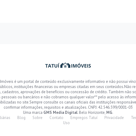
 Imóveis é um portal de conteúdo exclusivamente informativo e não possui vín
úblicos, instituições financeiras ou empresas citadas em seus conteúdos.Não r
s, cadastros, aprovações de benefícios ou concessão de crédito. Também não s
 pessoais ou bancários e não cobramos qualquer valor** pelo acesso às infor
ibilizadas no site.Sempre consulte os canais oficiais das instituições responsáve
confirmar informações, requisitos e atualizações. CNPJ: 42.546.599/0001-03
Uma marca
GMS Media Digital
. Belo Horizonte,
MG
.
liárias
Blog
Sobre
Contato
Empregos Tatuí
Privacidade
Te
Uso