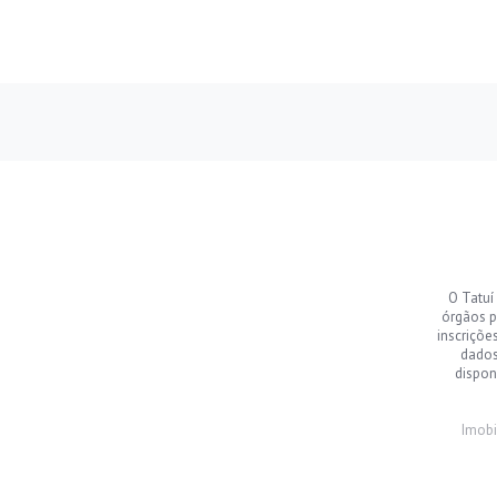
O Tatuí
órgãos p
inscriçõe
dados
dispon
Imobi