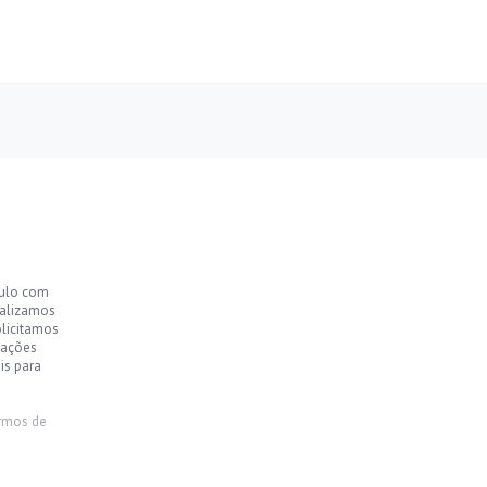
culo com
ealizamos
olicitamos
mações
is para
rmos de