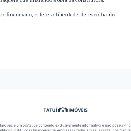
r financiado, e fere a liberdade de escolha do
 Imóveis é um portal de conteúdo exclusivamente informativo e não possui vín
úblicos, instituições financeiras ou empresas citadas em seus conteúdos.Não r