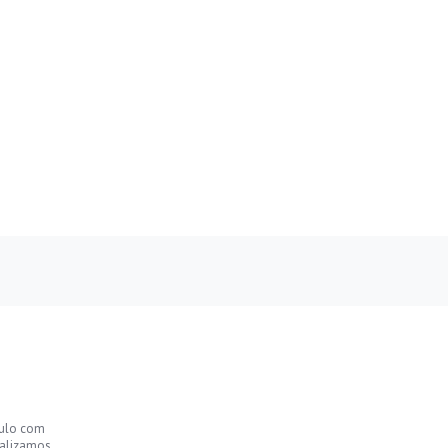
culo com
ealizamos