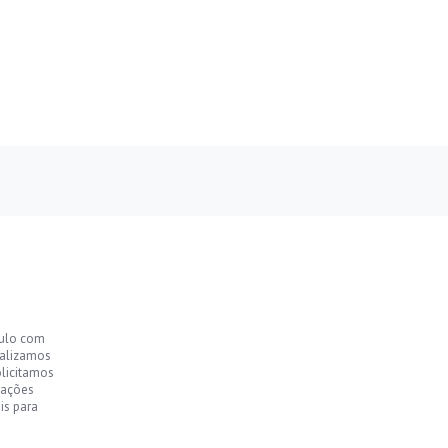
culo com
ealizamos
olicitamos
mações
is para