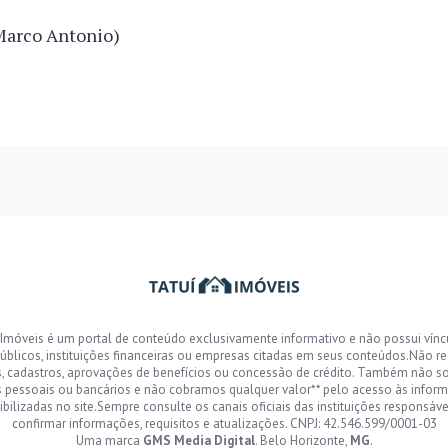
Marco Antonio)
 Imóveis é um portal de conteúdo exclusivamente informativo e não possui vín
úblicos, instituições financeiras ou empresas citadas em seus conteúdos.Não r
s, cadastros, aprovações de benefícios ou concessão de crédito. Também não s
 pessoais ou bancários e não cobramos qualquer valor** pelo acesso às infor
ibilizadas no site.Sempre consulte os canais oficiais das instituições responsáve
confirmar informações, requisitos e atualizações. CNPJ: 42.546.599/0001-03
Uma marca
GMS Media Digital
. Belo Horizonte,
MG
.