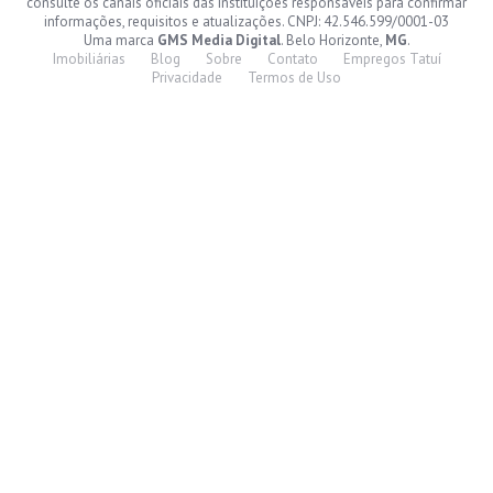
consulte os canais oficiais das instituições responsáveis para confirmar
informações, requisitos e atualizações. CNPJ: 42.546.599/0001-03
Uma marca
GMS Media Digital
. Belo Horizonte,
MG
.
Imobiliárias
Blog
Sobre
Contato
Empregos Tatuí
Privacidade
Termos de Uso