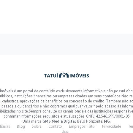
 Imóveis é um portal de conteúdo exclusivamente informativo e não possui vín
úblicos, instituições financeiras ou empresas citadas em seus conteúdos.Não r
s, cadastros, aprovações de benefícios ou concessão de crédito. Também não s
 pessoais ou bancários e não cobramos qualquer valor** pelo acesso às infor
ibilizadas no site.Sempre consulte os canais oficiais das instituições responsáve
confirmar informações, requisitos e atualizações. CNPJ: 42.546.599/0001-03
Uma marca
GMS Media Digital
. Belo Horizonte,
MG
.
liárias
Blog
Sobre
Contato
Empregos Tatuí
Privacidade
Te
Uso