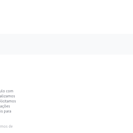
culo com
ealizamos
olicitamos
mações
is para
rmos de