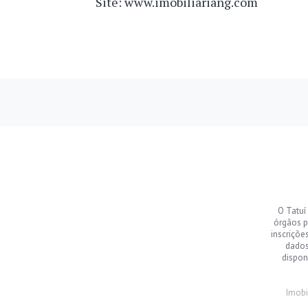
Site: www.imobiliariang.com
O Tatuí
órgãos p
inscriçõe
dados
dispon
Imobi