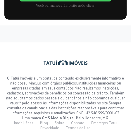
Você permanecerá no site após clicar.
O Tatuí Imóveis é um portal de conteúdo exclusivamente informativo e
não possui vínculo com órgãos públicos, instituições financeiras ou
empresas citadas em seus conteúdos.Não realizamos inscrições,
cadastros, aprovações de benefícios ou concessão de crédito. Também
não solicitamos dados pessoais ou bancários e não cobramos qualquer
valor** pelo acesso às informações disponibilizadas no site.Sempre
consulte os canais oficiais das instituições responsáveis para confirmar
informações, requisitos e atualizações. CNPJ: 42.546.599/0001-03
Uma marca
GMS Media Digital
. Belo Horizonte,
MG
.
Imobiliárias
Blog
Sobre
Contato
Empregos Tatuí
Privacidade
Termos de Uso